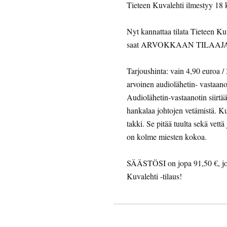
Tieteen Kuvalehti ilmestyy 18 
Nyt kannattaa tilata Tieteen K
saat ARVOKKAAN TILAAJAL
Tarjoushinta: vain 4,90 euroa /
arvoinen audiolähetin- vastaano
Audiolähetin-vastaanotin siirtää
hankalaa johtojen vetämistä. K
takki. Se pitää tuulta sekä vett
on kolme miesten kokoa.
SÄÄSTÖSI on jopa 91,50 €, jos
Kuvalehti -tilaus!