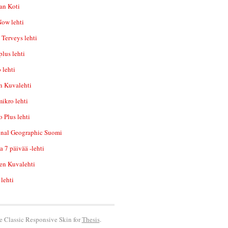
an Koti
ow lehti
Terveys lehti
lus lehti
 lehti
n Kuvalehti
ikro lehti
 Plus lehti
onal Geographic Suomi
a 7 päivää -lehti
en Kuvalehti
 lehti
he Classic Responsive Skin for
Thesis
.