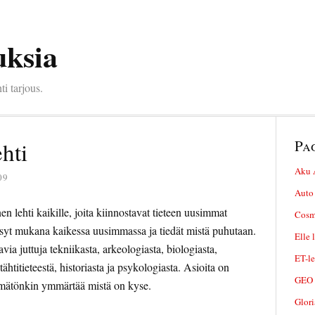
uksia
ti tarjous.
Pa
hti
Aku 
09
Auto 
 lehti kaikille, joita kiinnostavat tieteen uusimmat
Cosmo
syt mukana kaikessa uusimmassa ja tiedät mistä puhutaan.
Elle 
via juttuja tekniikasta, arkeologiasta, biologiasta,
ET-le
tähtitieteestä, historiasta ja psykologiasta. Asioita on
GEO 
etämätönkin ymmärtää mistä on kyse.
Glori