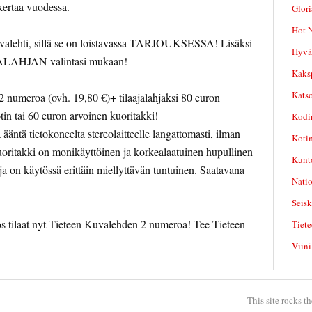
kertaa vuodessa.
Glori
Hot N
uvalehti, sillä se on loistavassa TARJOUKSESSA! Lisäksi
Hyvä 
AHJAN valintasi mukaan!
Kaksp
Katso
 2 numeroa (ovh. 19,80 €)+ tilaajalahjaksi 80 euron
tin tai 60 euron arvoinen kuoritakki!
Kodi
 ääntä tietokoneelta stereolaitteelle langattomasti, ilman
Kotim
uoritakki on monikäyttöinen ja korkealaatuinen hupullinen
Kunto
ä ja on käytössä erittäin miellyttävän tuntuinen. Saatavana
Nati
Seisk
 tilaat nyt Tieteen Kuvalehden 2 numeroa! Tee Tieteen
Tiete
Viini
This site rocks t