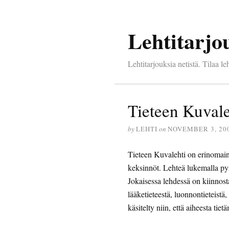
Lehtitarjo
Lehtitarjouksia netistä. Tilaa leh
Tieteen Kuvale
by
LEHTI
on
NOVEMBER 3, 20
Tieteen Kuvalehti on erinomainen
keksinnöt. Lehteä lukemalla py
Jokaisessa lehdessä on kiinnosta
lääketieteestä, luonnontieteistä, 
käsitelty niin, että aiheesta ti